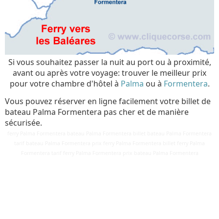
Si vous souhaitez passer la nuit au port ou à proximité,
avant ou après votre voyage: trouver le meilleur prix
pour votre chambre d'hôtel à
Palma
ou à
Formentera
.
Vous pouvez réserver en ligne facilement votre billet de
bateau Palma Formentera pas cher et de manière
sécurisée.
ferry Palma Formentera bateau Palma Formentera billet bateau Palma Formentera
tarif bateau Palma Formentera prix ferry Palma Formentera billet ferry Palma
Détails
Formentera tarif ferry Palma Formentera prix bateau Palma Formentera
Mis à jour : 6 mars 2018
Publication : 28 août 2016
Écrit par
Cliquecorse