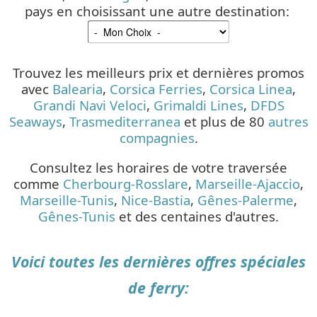
pays en choisissant une autre destination:
Trouvez les meilleurs prix et dernières promos
avec
Balearia
,
Corsica Ferries
,
Corsica Linea
,
Grandi Navi Veloci
,
Grimaldi Lines
,
DFDS
Seaways
,
Trasmediterranea
et plus de 80
autres
compagnies
.
Consultez les horaires de votre traversée
comme
Cherbourg-Rosslare
,
Marseille-Ajaccio
,
Marseille-Tunis
,
Nice-Bastia
,
Gênes-Palerme
,
Gênes-Tunis
et des centaines d'autres.
Voici toutes les dernières offres spéciales
de ferry:
Détails
Mis à jour : 14 février 2018
Publication : 30 août 2016
Écrit par
Cliquecorse