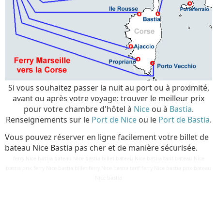
Si vous souhaitez passer la nuit au port ou à proximité,
avant ou après votre voyage: trouver le meilleur prix
pour votre chambre d'hôtel à
Nice
ou à
Bastia
.
Renseignements sur le
Port de Nice
ou le
Port de Bastia
.
Vous pouvez réserver en ligne facilement votre billet de
bateau Nice Bastia pas cher et de manière sécurisée.
ferry Nice bastia bateau Nice bastia billet bateau Nice bastia tarif bateau Nice
bastia prix ferry Nice bastia billet ferry Nice bastia tarif ferry Nice bastia prix bateau
Détails
Nice bastia
Mis à jour : 24 avril 2019
Publication : 28 août 2016
Écrit par
Cliquecorse