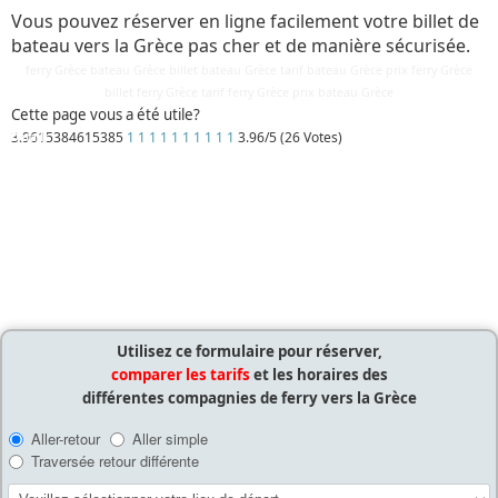
Vous pouvez réserver en ligne facilement votre billet de
bateau vers la Grèce pas cher et de manière sécurisée.
ferry Grèce bateau Grèce billet bateau Grèce tarif bateau Grèce prix ferry Grèce
billet ferry Grèce tarif ferry Grèce prix bateau Grèce
Cette page vous a été utile?
3.9615384615385
1
1
1
1
1
1
1
1
1
1
3.96/5 (26 Votes)
Détails
Mis à jour : 10 mars 2018
Publication : 29 août 2016
Écrit par
Cliquecorse
Utilisez ce formulaire pour réserver,
comparer les tarifs
et les horaires des
différentes compagnies de ferry vers la Grèce