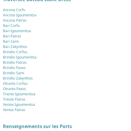
Ancona Corfu
Ancona Igoumenitsa
Ancona Patras
Bari Corfu
Bari Igoumenitsa
Bari Patras
Bari Sami
Bari Zakynthos
Brindisi Corfou
Brindisi Igoumenitsa
Brindisi Patras
Brindisi Paxos
Brindisi Sami
Brindisi Zakynthos
Otranto Corfou
Otranto Paxos
Trieste Igoumenitsa
Trieste Patras
Venise Igoumenitsa
Venise Patras
Renseignements sur les Ports