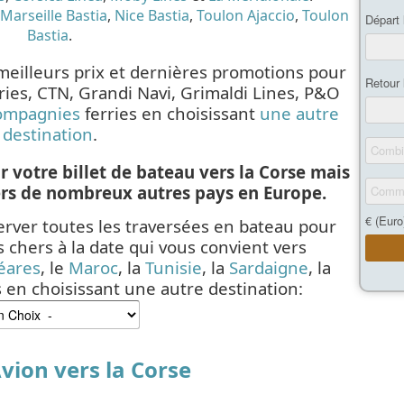
Marseille Bastia
,
Nice Bastia
,
Toulon Ajaccio
,
Toulon
Bastia
.
meilleurs prix et dernières promotions pour
ries, CTN, Grandi Navi, Grimaldi Lines, P&O
compagnies
ferries en choisissant
une autre
destination
.
r votre billet de bateau vers la Corse mais
ers de nombreux autres pays en Europe.
rver toutes les traversées en bateau pour
s chers à la date qui vous convient vers
éares
, le
Maroc
, la
Tunisie
, la
Sardaigne
, la
s en choisissant une autre destination:
Avion vers la Corse