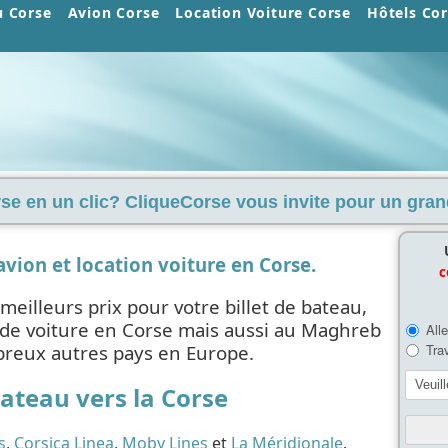
u Corse
Avion Corse
Location Voiture Corse
Hôtels Co
se en un clic? CliqueCorse vous invite pour un gran
'avion et location voiture en Corse.
c
meilleurs prix pour votre billet de bateau,
on de voiture en Corse mais aussi au Maghreb
reux autres pays en Europe.
Bateau vers la Corse
s
,
Corsica Linea
,
Moby Lines
et
La Méridionale
.