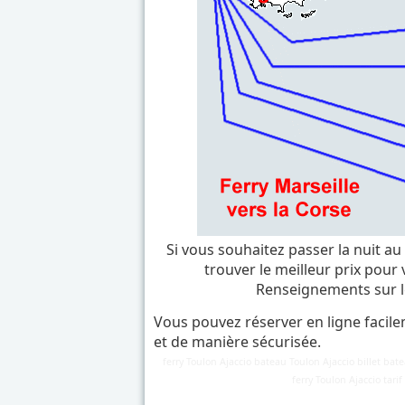
Si vous souhaitez passer la nuit au
trouver le meilleur prix pour
Renseignements sur 
Vous pouvez réserver en ligne facile
et de manière sécurisée.
ferry Toulon Ajaccio bateau Toulon Ajaccio billet bate
Détails
ferry Toulon Ajaccio tari
Mis à jour : 7 mars 2018
Publication : 28 août 2016
Écrit par
Cliquecorse