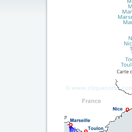
Ma
M
Mar
Marse
Mar
N
Nic
To
Toul
Carte d