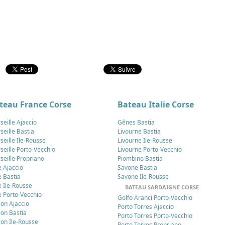
teau France Corse
Bateau Italie Corse
seille Ajaccio
Gênes Bastia
seille Bastia
Livourne Bastia
seille Ile-Rousse
Livourne Ile-Rousse
seille Porto-Vecchio
Livourne Porto-Vecchio
seille Propriano
Piombino Bastia
e Ajaccio
Savone Bastia
e Bastia
Savone Ile-Rousse
e Ile-Rousse
BATEAU SARDAIGNE CORSE
e Porto-Vecchio
Golfo Aranci Porto-Vecchio
lon Ajaccio
Porto Torres Ajaccio
lon Bastia
Porto Torres Porto-Vecchio
lon Ile-Rousse
Porto Torres Propriano