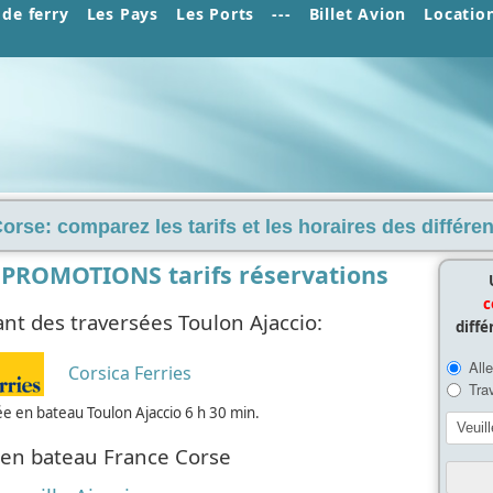
de ferry
Les Pays
Les Ports
---
Billet Avion
Locatio
Corse: comparez les tarifs et les horaires des différ
 PROMOTIONS tarifs réservations
c
nt des traversées Toulon Ajaccio:
diffé
Corsica Ferries
e en bateau Toulon Ajaccio 6 h 30 min.
 en bateau France Corse