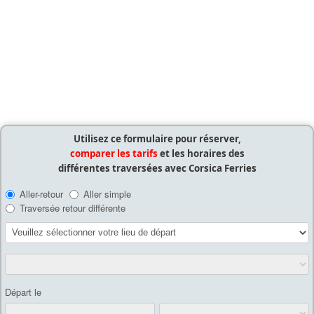
Détails
Mis à jour : 26 avril 2019
Publication : 28 août 2016
Écrit par
Cliquecorse
Utilisez ce formulaire pour réserver,
comparer les tarifs
et les horaires des
différentes traversées avec Corsica Ferries