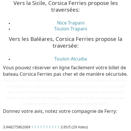
Vers la Sicile, Corsica Ferries propose les
traversées:
Nice Trapani
Toulon Trapani
Vers les Baléares, Corsica Ferries propose la
traversée:
Toulon Alcudia
Vous pouvez réserver en ligne facilement votre billet de
bateau Corsica Ferries pas cher et de manière sécurisée.
ferry corsica ferries Ferry pas cher bateau corsica ferries billet bateau corsica ferries
tarif bateau corsica ferries prix ferry corsica ferries billet ferry corsica ferries tarif
ferry corsica ferries prix bateau corsica ferries pas cher bateau low cost corsica
ferries corse, corsica ferries sardaigne, corsica ferries ile elbe reservation de nice
toulon bons plans corsica ferries jackpot corsica ferry 2018
Donnez votre avis, notez votre compagnie de Ferry:
3.948275862069
1
1
1
1
1
1
1
1
1
1
3.95/5 (29 Votes)