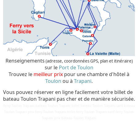
Renseignements
(adresse, coordonnées GPS, plan et itinéraire)
sur le
Port de Toulon
Trouvez le
meilleur prix
pour une chambre d'hôtel à
Toulon
ou à
Trapani
.
Vous pouvez réserver en ligne facilement votre billet de
bateau Toulon Trapani pas cher et de manière sécurisée.
ferry Toulon Trapani bateau Toulon Trapani billet bateau Toulon Trapani tarif bateau
Toulon Trapani prix ferry Toulon Trapani billet ferry Toulon Trapani tarif ferry Toulon
Détails
Trapani prix bateau Toulon Trapani
Mis à jour : 26 avril 2019
Publication : 26 avril 2019
Écrit par
Cliquecorse