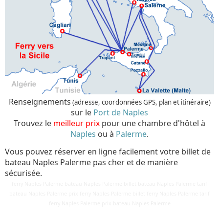
Renseignements
(adresse, coordonnées GPS, plan et itinéraire)
sur le
Port de Naples
Trouvez le
meilleur prix
pour une chambre d'hôtel à
Naples
ou à
Palerme
.
Vous pouvez réserver en ligne facilement votre billet de
bateau Naples Palerme pas cher et de manière
sécurisée.
ferry Naples Palerme bateau Naples Palerme billet bateau Naples Palerme tarif
bateau Naples Palerme prix ferry Naples Palerme billet ferry Naples Palerme tarif
Détails
ferry Naples Palerme prix bateau Naples Palerme
Mis à jour : 24 mars 2018
Publication : 29 août 2016
Écrit par
Cliquecorse