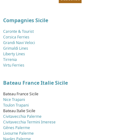
Compagnies Sicile
Caronte & Tourist
Corsica Ferries
Grandi Navi Veloci
Grimaldi Lines
Liberty Lines
Tirrenia
Virtu Ferries
Bateau France Italie Sicile
Bateau France Sicile
Nice Trapani
Toulon Trapani
Bateau Italie Sicile
Civitavecchia Palerme
Civitavecchia Termini Imerese
Gênes Palerme
Livourne Palerme
Naples Palerme