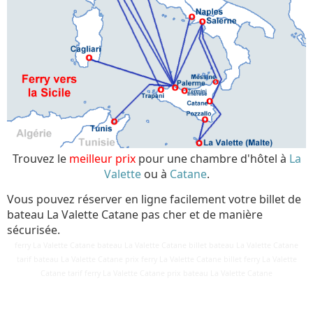
Trouvez le
meilleur prix
pour une chambre d'hôtel à
La
Valette
ou à
Catane
.
Vous pouvez réserver en ligne facilement votre billet de
bateau La Valette Catane pas cher et de manière
sécurisée.
ferry La Valette Catane bateau La Valette Catane billet bateau La Valette Catane
tarif bateau La Valette Catane prix ferry La Valette Catane billet ferry La Valette
Détails
Catane tarif ferry La Valette Catane prix bateau La Valette Catane
Mis à jour : 26 avril 2019
Publication : 29 août 2016
Écrit par
Cliquecorse