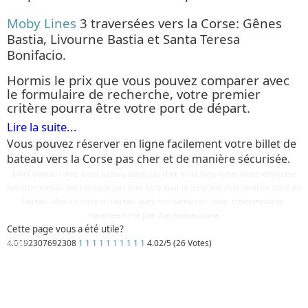
Moby Lines
3 traversées vers la Corse: Gênes
Bastia, Livourne Bastia et Santa Teresa
Bonifacio.
Hormis le prix que vous pouvez comparer avec
le formulaire de recherche, votre premier
critère pourra être votre port de départ.
Vous pouvez réserver en ligne facilement votre billet de
bateau vers la Corse pas cher et de manière sécurisée.
billet bateau corse, billet bateau corse pas cher, billet ferry corse, billet ferry corse
pas cher, bateau pour la corse pas cher, ferry pour la corse pas cher, venir en corse en
bateau, aller en corse en bateau, partir en bateau en corse, traversee corse,
traversee corse pas cher, bateau corse
Cette page vous a été utile?
4.0192307692308
1
1
1
1
1
1
1
1
1
1
4.02/5 (26 Votes)
Détails
Mis à jour : 24 avril 2019
Publication : 29 août 2016
Écrit par
Cliquecorse