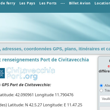
de ferry
Les Pays
Les Ports
---
Billet Avion
Locatio
 adresses, coordonnées GPS, plans, itinéraires et car
a: renseignements Port de Civitavecchia
c
différ
GPS Port de Civitavecchia:
titude: 42.090961 Longitude 11.790476
s) Latitude: N 42.5.27 Longitude: E 11.47.25