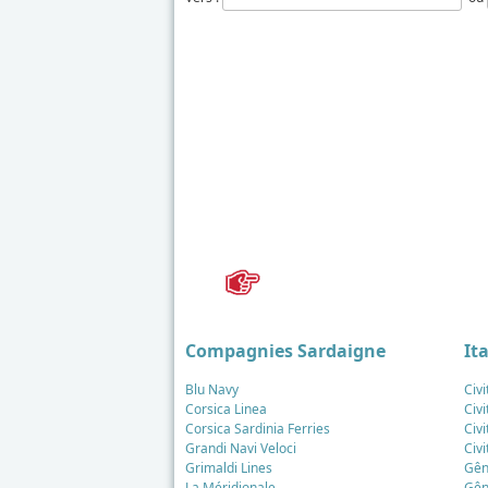
Détails
Mis à jour : 14 février 2018
Publication : 29 août 2016
Écrit par
Cliquecorse
Compagnies Sardaigne
It
Blu Navy
Civ
Corsica Linea
Civi
Corsica Sardinia Ferries
Civ
Grandi Navi Veloci
Civ
Grimaldi Lines
Gên
La Méridionale
Gên