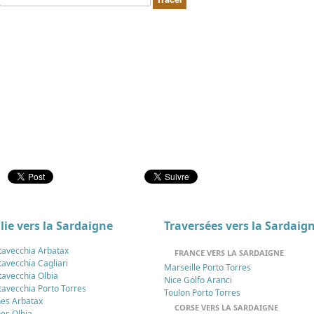
alie vers la Sardaigne
Traversées vers la Sardaig
itavecchia Arbatax
FRANCE VERS LA SARDAIGNE
tavecchia Cagliari
Marseille Porto Torres
itavecchia Olbia
Nice Golfo Aranci
itavecchia Porto Torres
Toulon Porto Torres
es Arbatax
CORSE VERS LA SARDAIGNE
es Olbia