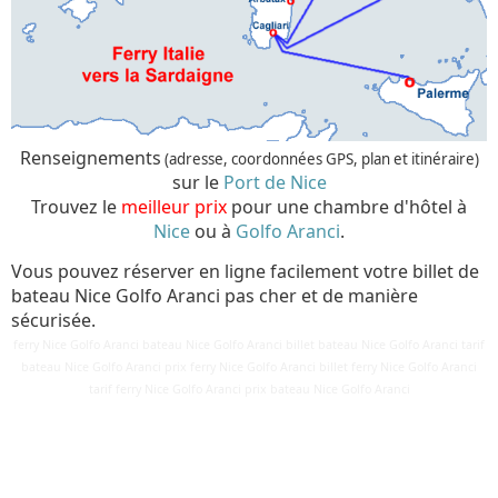
Renseignements
(adresse, coordonnées GPS, plan et itinéraire)
sur le
Port de Nice
Trouvez le
meilleur prix
pour une chambre d'hôtel à
Nice
ou à
Golfo Aranci
.
Vous pouvez réserver en ligne facilement votre billet de
bateau Nice Golfo Aranci pas cher et de manière
sécurisée.
ferry Nice Golfo Aranci bateau Nice Golfo Aranci billet bateau Nice Golfo Aranci tarif
bateau Nice Golfo Aranci prix ferry Nice Golfo Aranci billet ferry Nice Golfo Aranci
Détails
tarif ferry Nice Golfo Aranci prix bateau Nice Golfo Aranci
Mis à jour : 24 mars 2018
Publication : 29 août 2016
Écrit par
Cliquecorse