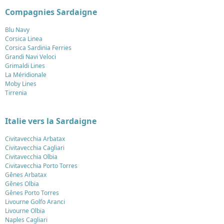
Compagnies Sardaigne
Blu Navy
Corsica Linea
Corsica Sardinia Ferries
Grandi Navi Veloci
Grimaldi Lines
La Méridionale
Moby Lines
Tirrenia
Italie vers la Sardaigne
Civitavecchia Arbatax
Civitavecchia Cagliari
Civitavecchia Olbia
Civitavecchia Porto Torres
Gênes Arbatax
Gênes Olbia
Gênes Porto Torres
Livourne Golfo Aranci
Livourne Olbia
Naples Cagliari