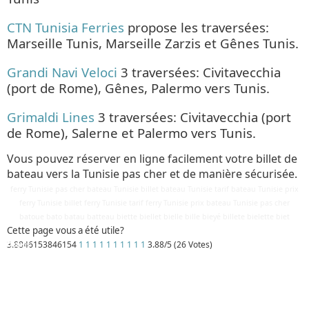
CTN Tunisia Ferries
propose les traversées:
Marseille Tunis, Marseille Zarzis et Gênes Tunis.
Grandi Navi Veloci
3 traversées: Civitavecchia
(port de Rome), Gênes, Palermo vers Tunis.
Grimaldi Lines
3 traversées: Civitavecchia (port
de Rome), Salerne et Palermo vers Tunis.
Vous pouvez réserver en ligne facilement votre billet de
bateau vers la Tunisie pas cher et de manière sécurisée.
ferry Tunisie pas cher bateau Tunisie billet bateau Tunisie tarif bateau Tunisie prix
ferry Tunisie billet ferry Tunisie tarif ferry Tunisie prix bateau Tunisie pas cher
batoue bato batau batteau biette biellet bielle bille bieyé billete bielette biet
Cette page vous a été utile?
3.8846153846154
1
1
1
1
1
1
1
1
1
1
3.88/5 (26 Votes)
Détails
Mis à jour : 27 avril 2019
Publication : 29 août 2016
Écrit par
Cliquecorse