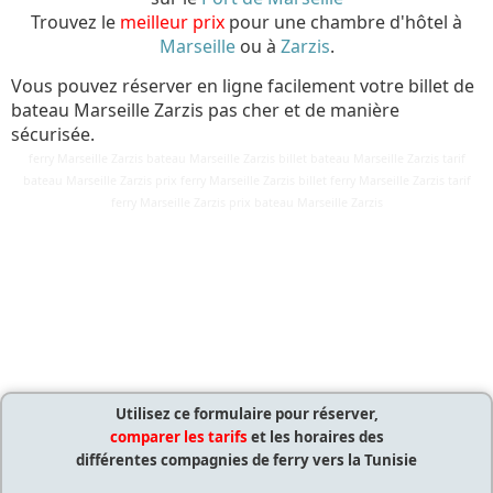
Trouvez le
meilleur prix
pour une chambre d'hôtel à
Marseille
ou à
Zarzis
.
Vous pouvez réserver en ligne facilement votre billet de
bateau Marseille Zarzis pas cher et de manière
sécurisée.
ferry Marseille Zarzis bateau Marseille Zarzis billet bateau Marseille Zarzis tarif
bateau Marseille Zarzis prix ferry Marseille Zarzis billet ferry Marseille Zarzis tarif
Détails
ferry Marseille Zarzis prix bateau Marseille Zarzis
Mis à jour : 27 avril 2019
Publication : 27 avril 2019
Écrit par
Cliquecorse
Utilisez ce formulaire pour réserver,
comparer les tarifs
et les horaires des
différentes compagnies de ferry vers la Tunisie