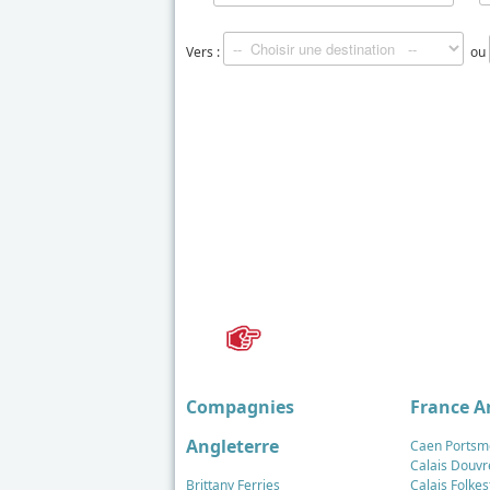
Vers :
ou
Détails
Mis à jour : 14 février 2018
Publication : 28 août 2016
Écrit par
Cliquecorse
Compagnies
France A
Angleterre
Caen Portsm
Calais Douvr
Brittany Ferries
Calais Folke