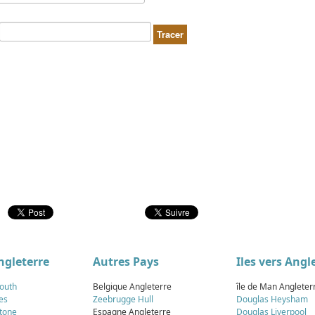
ngleterre
Autres Pays
Iles vers Angl
outh
Belgique Angleterre
île de Man Angleter
es
Zeebrugge Hull
Douglas Heysham
stone
Espagne Angleterre
Douglas Liverpool