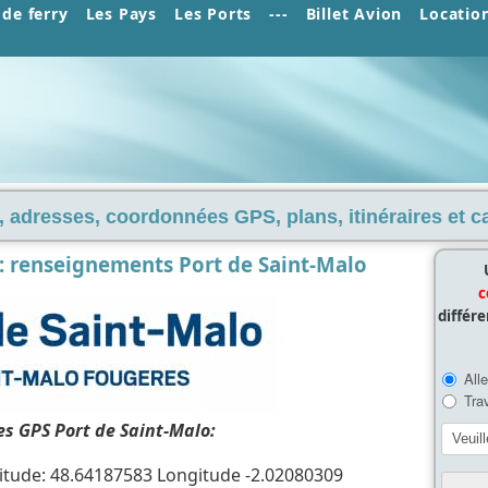
de ferry
Les Pays
Les Ports
---
Billet Avion
Locatio
 adresses, coordonnées GPS, plans, itinéraires et car
o: renseignements Port de Saint-Malo
c
différ
s GPS Port de Saint-Malo:
tude: 48.64187583 Longitude -2.02080309