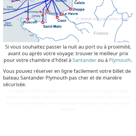
Si vous souhaitez passer la nuit au port ou à proximité,
avant ou après votre voyage: trouver le meilleur prix
pour votre chambre d'hôtel à
Santander
ou à
Plymouth
.
Vous pouvez réserver en ligne facilement votre billet de
bateau Santander Plymouth pas cher et de manière
sécurisée.
ferry Santander Plymouth bateau Santander Plymouth billet bateau Santander
Plymouth tarif bateau Santander Plymouth prix ferry Santander Plymouth billet
ferry Santander Plymouth tarif ferry Santander Plymouth prix bateau Santander
Détails
Plymouth
Mis à jour : 2 mars 2018
Publication : 28 août 2016
Écrit par
Cliquecorse