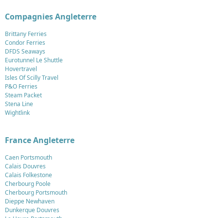
Compagnies Angleterre
Brittany Ferries
Condor Ferries
DFDS Seaways
Eurotunnel Le Shuttle
Hovertravel
Isles Of Scilly Travel
P&O Ferries
Steam Packet
Stena Line
Wightlink
France Angleterre
Caen Portsmouth
Calais Douvres
Calais Folkestone
Cherbourg Poole
Cherbourg Portsmouth
Dieppe Newhaven
Dunkerque Douvres