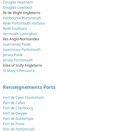
Douglas Heysham
Douglas Liverpool
île de Wight Angleterre
Fishbourne Portsmouth
Ryde Portsmouth Harbour
Ryde Southsea
Yarmouth Lymington
îles Anglo-Normandes
Guernesey Poole
Guernesey Portsmouth
Jersey Poole
Jersey Portsmouth
Isles of Scilly Angleterre
St Mary's Penzance
Renseignements Ports
Port de Caen Ouistreham
Port de Calais
Port de Cherbourg
Port de Dieppe
Port de Dunkerque
Port de Poole
Port de Portsmouth