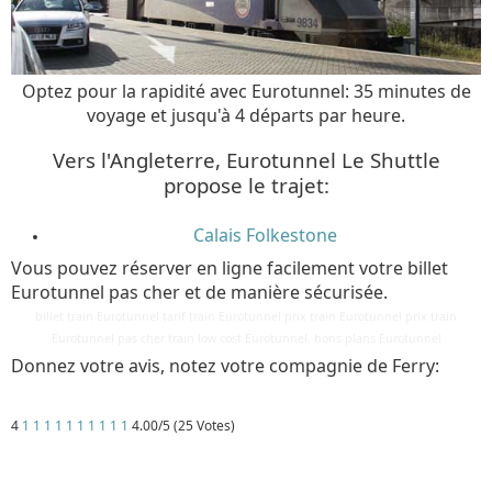
Optez pour la rapidité avec Eurotunnel: 35 minutes de
voyage et jusqu'à 4 départs par heure.
Vers l'Angleterre, Eurotunnel Le Shuttle
propose le trajet:
Calais Folkestone
Vous pouvez réserver en ligne facilement votre billet
Eurotunnel pas cher et de manière sécurisée.
billet train Eurotunnel tarif train Eurotunnel prix train Eurotunnel prix train
Eurotunnel pas cher train low cost Eurotunnel, bons plans Eurotunnel
Donnez votre avis, notez votre compagnie de Ferry:
4
1
1
1
1
1
1
1
1
1
1
4.00/5 (25 Votes)
Détails
Mis à jour : 3 avril 2018
Publication : 28 août 2016
Écrit par
Cliquecorse