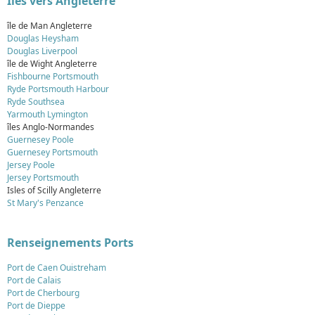
Iles vers Angleterre
île de Man Angleterre
Douglas Heysham
Douglas Liverpool
île de Wight Angleterre
Fishbourne Portsmouth
Ryde Portsmouth Harbour
Ryde Southsea
Yarmouth Lymington
îles Anglo-Normandes
Guernesey Poole
Guernesey Portsmouth
Jersey Poole
Jersey Portsmouth
Isles of Scilly Angleterre
St Mary's Penzance
Renseignements Ports
Port de Caen Ouistreham
Port de Calais
Port de Cherbourg
Port de Dieppe