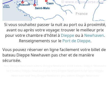
Si vous souhaitez passer la nuit au port ou à proximité,
avant ou après votre voyage: trouver le meilleur prix
pour votre chambre d'hôtel à
Dieppe
ou à
Newhaven
.
Renseignements sur le
Port de Dieppe
.
Vous pouvez réserver en ligne facilement votre billet de
bateau Dieppe Newhaven pas cher et de manière
sécurisée.
ferry Dieppe Newhaven bateau Dieppe Newhaven billet bateau Dieppe Newhaven
tarif bateau Dieppe Newhaven prix ferry Dieppe Newhaven billet ferry Dieppe
Détails
Newhaven tarif ferry Dieppe Newhaven prix bateau Dieppe Newhaven
Mis à jour : 2 mars 2018
Publication : 28 août 2016
Écrit par
Cliquecorse