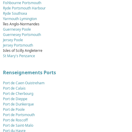
Fishbourne Portsmouth
Ryde Portsmouth Harbour
Ryde Southsea
Yarmouth Lymington
îles Anglo-Normandes
Guernesey Poole
Guernesey Portsmouth
Jersey Poole
Jersey Portsmouth
Isles of Scilly Angleterre
St Mary's Penzance
Renseignements Ports
Port de Caen Ouistreham
Port de Calais
Port de Cherbourg
Port de Dieppe
Port de Dunkerque
Port de Poole
Port de Portsmouth
Port de Roscoff
Port de Saint-Malo
Port du Havre