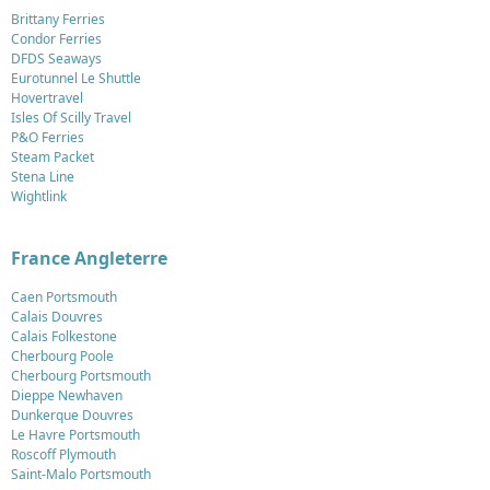
Brittany Ferries
Condor Ferries
DFDS Seaways
Eurotunnel Le Shuttle
Hovertravel
Isles Of Scilly Travel
P&O Ferries
Steam Packet
Stena Line
Wightlink
France Angleterre
Caen Portsmouth
Calais Douvres
Calais Folkestone
Cherbourg Poole
Cherbourg Portsmouth
Dieppe Newhaven
Dunkerque Douvres
Le Havre Portsmouth
Roscoff Plymouth
Saint-Malo Portsmouth