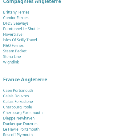
Compagnies Angleterre
Brittany Ferries
Condor Ferries
DFDS Seaways
Eurotunnel Le Shuttle
Hovertravel
Isles Of Scilly Travel
P&O Ferries
Steam Packet
Stena Line
Wightlink
France Angleterre
Caen Portsmouth
Calais Douvres
Calais Folkestone
Cherbourg Poole
Cherbourg Portsmouth
Dieppe Newhaven
Dunkerque Douvres
Le Havre Portsmouth
Roscoff Plymouth