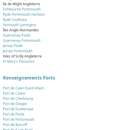
île de Wight Angleterre
Fishbourne Portsmouth
Ryde Portsmouth Harbour
Ryde Southsea
Yarmouth Lymington
îles Anglo-Normandes
Guernesey Poole
Guernesey Portsmouth
Jersey Poole
Jersey Portsmouth
Isles of Scilly Angleterre
St Mary's Penzance
Renseignements Ports
Port de Caen Ouistreham
Port de Calais
Port de Cherbourg
Port de Dieppe
Port de Dunkerque
Port de Poole
Port de Portsmouth
Port de Roscoff
Port de Saint-Malo