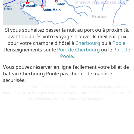
Si vous souhaitez passer la nuit au port ou à proximité,
avant ou après votre voyage: trouver le meilleur prix
pour votre chambre d'hôtel à
Cherbourg
ou à
Poole
.
Renseignements sur le
Port de Cherbourg
ou le
Port de
Poole
.
Vous pouvez réserver en ligne facilement votre billet de
bateau Cherbourg Poole pas cher et de manière
sécurisée.
ferry Cherbourg Poole bateau Cherbourg Poole billet bateau Cherbourg Poole tarif
bateau Cherbourg Poole prix ferry Cherbourg Poole billet ferry Cherbourg Poole tarif
Détails
ferry Cherbourg Poole prix bateau Cherbourg Poole
Mis à jour : 2 mars 2018
Publication : 28 août 2016
Écrit par
Cliquecorse