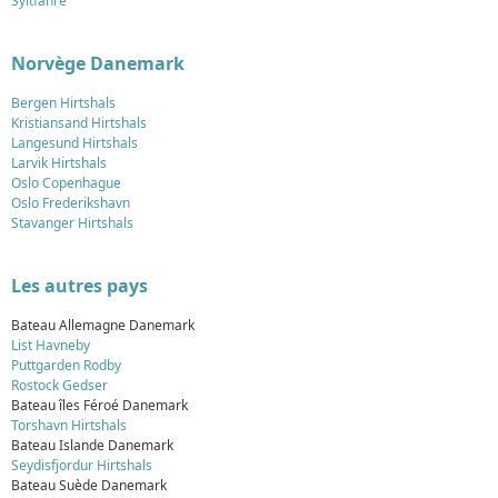
Syltfähre
Norvège Danemark
Bergen Hirtshals
Kristiansand Hirtshals
Langesund Hirtshals
Larvik Hirtshals
Oslo Copenhague
Oslo Frederikshavn
Stavanger Hirtshals
Les autres pays
Bateau Allemagne Danemark
List Havneby
Puttgarden Rodby
Rostock Gedser
Bateau îles Féroé Danemark
Torshavn Hirtshals
Bateau Islande Danemark
Seydisfjordur Hirtshals
Bateau Suède Danemark