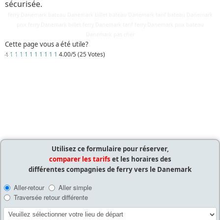
sécurisée.
ferry Danemark bateau Danemark billet bateau Danemark tarif bateau Danemark
prix ferry Danemark billet ferry Danemark tarif ferry Danemark prix bateau
Danemark pas cher
Cette page vous a été utile?
4
1
1
1
1
1
1
1
1
1
1
4.00/5 (25 Votes)
Détails
Mis à jour : 10 mars 2018
Publication : 29 août 2016
Écrit par
Cliquecorse
Utilisez ce formulaire pour réserver,
comparer les tarifs
et les horaires des
différentes compagnies de ferry vers le Danemark