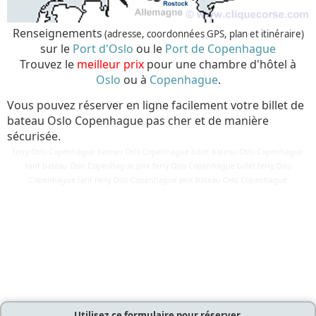
Renseignements
(adresse, coordonnées GPS, plan et itinéraire)
sur le
Port d'Oslo
ou le
Port de Copenhague
Trouvez le
meilleur prix
pour une chambre d'hôtel à
Oslo
ou à
Copenhague
.
Vous pouvez réserver en ligne facilement votre billet de
bateau Oslo Copenhague pas cher et de manière
sécurisée.
ferry Oslo Copenhague bateau Oslo Copenhague billet bateau Oslo Copenhague
tarif bateau Oslo Copenhague prix ferry Oslo Copenhague billet ferry Oslo
Détails
Copenhague tarif ferry Oslo Copenhague prix bateau Oslo Copenhague
Mis à jour : 10 mars 2018
Publication : 28 août 2016
Écrit par
Cliquecorse
Utilisez ce formulaire pour réserver,