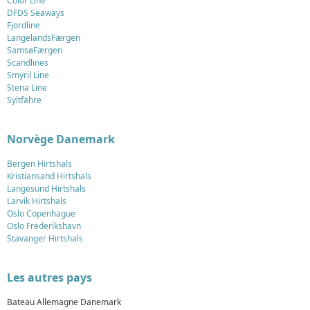
Color Line
DFDS Seaways
Fjordline
LangelandsFærgen
SamsøFærgen
Scandlines
Smyril Line
Stena Line
Syltfähre
Norvège Danemark
Bergen Hirtshals
Kristiansand Hirtshals
Langesund Hirtshals
Larvik Hirtshals
Oslo Copenhague
Oslo Frederikshavn
Stavanger Hirtshals
Les autres pays
Bateau Allemagne Danemark