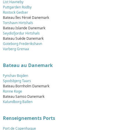
List Havneby
Puttgarden Rodby
Rostock Gedser
Bateau îles Féroé Danemark
Torshavn Hirtshals
Bateau Islande Danemark
Seydisfjordur Hirtshals
Bateau Suède Danemark
Goteborg Frederikshavn
Varberg Grenaa
Bateau au Danemark
Fynshav Bojden
Spodsbjerg Taars
Bateau Bornholm Danemark
Ronne Koge
Bateau Samso Danemark
Kalundborg Ballen
Renseignements Ports
Port de Copenhague