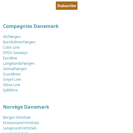
Compagnies Danemark
AlsFærgen
BornholmerFærgen
Color Line
DFDS Seaways
Fjordline
LangelandsFærgen
SamsøFærgen
Scandlines
Smyril Line
Stena Line
Syltfähre
Norvège Danemark
Bergen Hirtshals
Kristiansand Hirtshals
Langesund Hirtshals