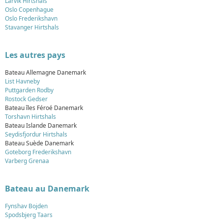
Larvik Hirtshals
Oslo Copenhague
Oslo Frederikshavn
Stavanger Hirtshals
Les autres pays
Bateau Allemagne Danemark
List Havneby
Puttgarden Rodby
Rostock Gedser
Bateau îles Féroé Danemark
Torshavn Hirtshals
Bateau Islande Danemark
Seydisfjordur Hirtshals
Bateau Suède Danemark
Goteborg Frederikshavn
Varberg Grenaa
Bateau au Danemark
Fynshav Bojden
Spodsbjerg Taars