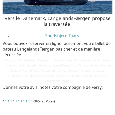
Vers le Danemark, LangelandsFærgen propose
la traversée:
Spodsbjerg Taars
Vous pouvez réserver en ligne facilement votre billet de
bateau LangelandsFærgen pas cher et de manière
sécurisée.
ferry LangelandsFærgen Ferry pas cher bateau LangelandsFærgen billet bateau
LangelandsFærgen tarif bateau LangelandsFærgen prix ferry LangelandsFærgen
billet ferry LangelandsFærgen tarif ferry LangelandsFærgen prix bateau
LangelandsFærgen pas cher bateau low cost LangelandsFærgen, bons plans
LangelandsFærgen
Donnez votre avis, notez votre compagnie de Ferry:
4
1
1
1
1
1
1
1
1
1
1
4.00/5 (25 Votes)
Détails
Mis à jour : 6 avril 2018
Publication : 28 août 2016
Écrit par
Cliquecorse