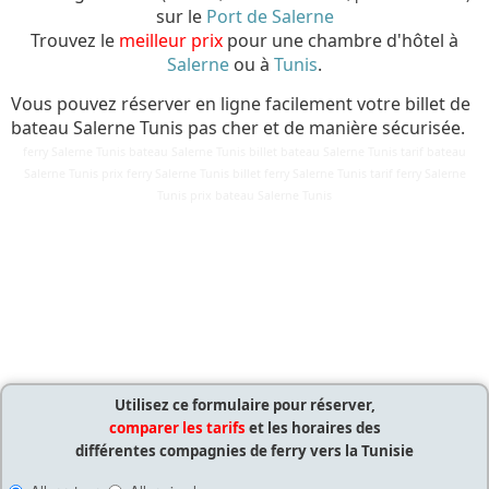
sur le
Port de Salerne
Trouvez le
meilleur prix
pour une chambre d'hôtel à
Salerne
ou à
Tunis
.
Vous pouvez réserver en ligne facilement votre billet de
bateau Salerne Tunis pas cher et de manière sécurisée.
ferry Salerne Tunis bateau Salerne Tunis billet bateau Salerne Tunis tarif bateau
Salerne Tunis prix ferry Salerne Tunis billet ferry Salerne Tunis tarif ferry Salerne
Détails
Tunis prix bateau Salerne Tunis
Mis à jour : 25 mars 2018
Publication : 29 août 2016
Écrit par
Cliquecorse
Utilisez ce formulaire pour réserver,
comparer les tarifs
et les horaires des
différentes compagnies de ferry vers la Tunisie