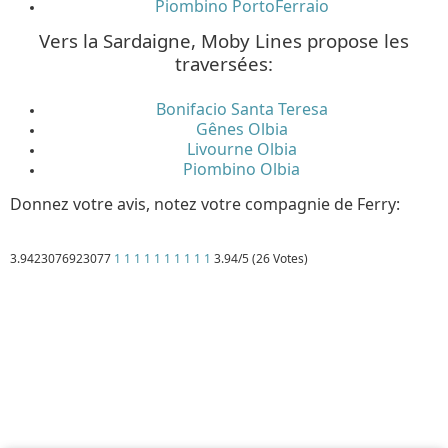
Piombino PortoFerraio
Vers la Sardaigne, Moby Lines propose les
traversées:
Bonifacio Santa Teresa
Gênes Olbia
Livourne Olbia
Piombino Olbia
Donnez votre avis, notez votre compagnie de Ferry:
3.9423076923077
1
1
1
1
1
1
1
1
1
1
3.94/5 (26 Votes)
Détails
Mis à jour : 24 avril 2019
Publication : 28 août 2016
Écrit par
Cliquecorse