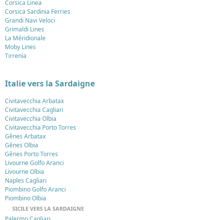
Corsica Linea
Corsica Sardinia Ferries
Grandi Navi Veloci
Grimaldi Lines
La Méridionale
Moby Lines
Tirrenia
Italie vers la Sardaigne
Civitavecchia Arbatax
Civitavecchia Cagliari
Civitavecchia Olbia
Civitavecchia Porto Torres
Gênes Arbatax
Gênes Olbia
Gênes Porto Torres
Livourne Golfo Aranci
Livourne Olbia
Naples Cagliari
Piombino Golfo Aranci
Piombino Olbia
SICILE VERS LA SARDAIGNE
Palermo Cagliari