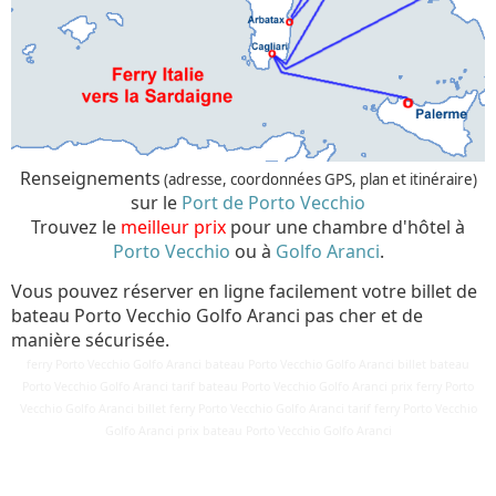
Renseignements
(adresse, coordonnées GPS, plan et itinéraire)
sur le
Port de Porto Vecchio
Trouvez le
meilleur prix
pour une chambre d'hôtel à
Porto Vecchio
ou à
Golfo Aranci
.
Vous pouvez réserver en ligne facilement votre billet de
bateau Porto Vecchio Golfo Aranci pas cher et de
manière sécurisée.
ferry Porto Vecchio Golfo Aranci bateau Porto Vecchio Golfo Aranci billet bateau
Porto Vecchio Golfo Aranci tarif bateau Porto Vecchio Golfo Aranci prix ferry Porto
Vecchio Golfo Aranci billet ferry Porto Vecchio Golfo Aranci tarif ferry Porto Vecchio
Détails
Golfo Aranci prix bateau Porto Vecchio Golfo Aranci
Mis à jour : 24 mars 2018
Publication : 29 août 2016
Écrit par
Cliquecorse