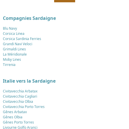
Compagnies Sardaigne
Blu Navy
Corsica Linea
Corsica Sardinia Ferries
Grandi Navi Veloci
Grimaldi Lines
La Méridionale
Moby Lines
Tirrenia
Italie vers la Sardaigne
Civitavecchia Arbatax
Civitavecchia Cagliari
Civitavecchia Olbia
Civitavecchia Porto Torres
Gênes Arbatax
Gênes Olbia
Gênes Porto Torres
Livourne Golfo Aranci