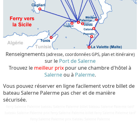
Renseignements
(adresse, coordonnées GPS, plan et itinéraire)
sur le
Port de Salerne
Trouvez le
meilleur prix
pour une chambre d'hôtel à
Salerne
ou à
Palerme
.
Vous pouvez réserver en ligne facilement votre billet de
bateau Salerne Palerme pas cher et de manière
sécurisée.
ferry Salerne Palerme bateau Salerne Palerme billet bateau Salerne Palerme tarif
bateau Salerne Palerme prix ferry Salerne Palerme billet ferry Salerne Palerme tarif
Détails
ferry Salerne Palerme prix bateau Salerne Palerme
Mis à jour : 24 mars 2018
Publication : 29 août 2016
Écrit par
Cliquecorse