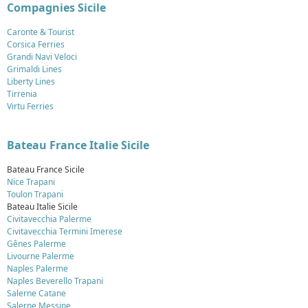
Compagnies Sicile
Caronte & Tourist
Corsica Ferries
Grandi Navi Veloci
Grimaldi Lines
Liberty Lines
Tirrenia
Virtu Ferries
Bateau France Italie Sicile
Bateau France Sicile
Nice Trapani
Toulon Trapani
Bateau Italie Sicile
Civitavecchia Palerme
Civitavecchia Termini Imerese
Gênes Palerme
Livourne Palerme
Naples Palerme
Naples Beverello Trapani
Salerne Catane
Salerne Messine