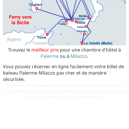
Trouvez le
meilleur prix
pour une chambre d'hôtel à
Palerme
ou à
Milazzo
.
Vous pouvez réserver en ligne facilement votre billet de
bateau Palerme Milazzo pas cher et de manière
sécurisée.
ferry Palerme Milazzo bateau Palerme Milazzo billet bateau Palerme Milazzo tarif
bateau Palerme Milazzo prix ferry Palerme Milazzo billet ferry Palerme Milazzo tarif
Détails
ferry Palerme Milazzo prix bateau Palerme Milazzo
Mis à jour : 24 mars 2018
Publication : 25 août 2017
Écrit par
Cliquecorse