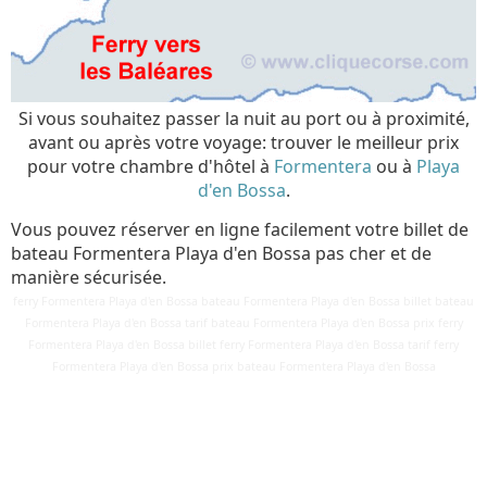
Si vous souhaitez passer la nuit au port ou à proximité,
avant ou après votre voyage: trouver le meilleur prix
pour votre chambre d'hôtel à
Formentera
ou à
Playa
d'en Bossa
.
Vous pouvez réserver en ligne facilement votre billet de
bateau Formentera Playa d'en Bossa pas cher et de
manière sécurisée.
ferry Formentera Playa d'en Bossa bateau Formentera Playa d'en Bossa billet bateau
Formentera Playa d'en Bossa tarif bateau Formentera Playa d'en Bossa prix ferry
Formentera Playa d'en Bossa billet ferry Formentera Playa d'en Bossa tarif ferry
Détails
Formentera Playa d'en Bossa prix bateau Formentera Playa d'en Bossa
Mis à jour : 6 mars 2018
Publication : 28 août 2016
Écrit par
Cliquecorse