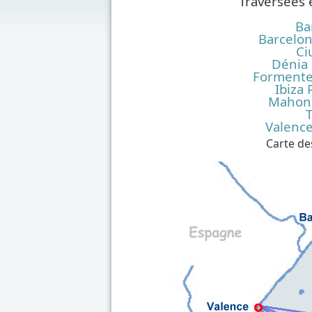
Traversées 
Ba
Barcelo
Ci
Dénia
Formente
Ibiza
Mahon 
T
Valenc
Carte des