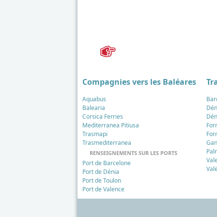
Compagnies vers les Baléares
Tr
Aquabus
Bar
Balearia
Dén
Corsica Ferries
Dén
Mediterranea Pitiusa
For
Trasmapi
For
Trasmediterranea
Gan
Pal
RENSEIGNEMENTS SUR LES PORTS
Val
Port de Barcelone
Val
Port de Dénia
Port de Toulon
Port de Valence