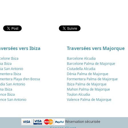
aversées vers Ibiza
Traversées vers Majorque
celone Ibiza
Barcelone Alcudia
ia Ibiza
Barcelone Palma de Majorque
ia San Antonio
Ciutadella Alcudia
mentera Ibiza
Dénia Palma de Majorque
mentera Playa d'en Bossa
Formentera Palma de Majorque
dia San Antonio
Ibiza Palma de Majorque
ma Ibiza
Mahon Palma de Majorque
ence Ibiza
Toulon Alcudia
ence San Antonio
Valence Palma de Majorque
Réservation sécurisée