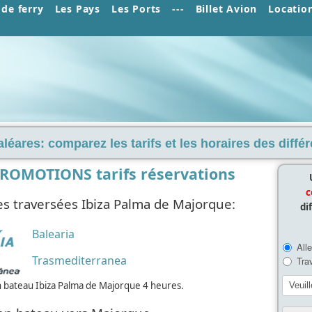
de ferry
Les Pays
Les Ports
---
Billet Avion
Locatio
aléares: comparez les tarifs et les horaires des diff
PROMOTIONS tarifs réservations
c
s traversées Ibiza Palma de Majorque:
di
Balearia
Trasmediterranea
n bateau Ibiza Palma de Majorque 4 heures.