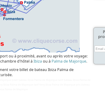
P
pro
 port ou à proximité, avant ou après votre voyage:
e chambre d'hôtel à
Ibiza
ou à
Palma de Majorque
.
ment votre billet de bateau Ibiza Palma de
urisée.
Majorque billet bateau Ibiza Palma de Majorque tarif bateau Ibiza Palma de
rry Ibiza Palma de Majorque tarif ferry Ibiza Palma de Majorque prix bateau
biza Palma de Majorque