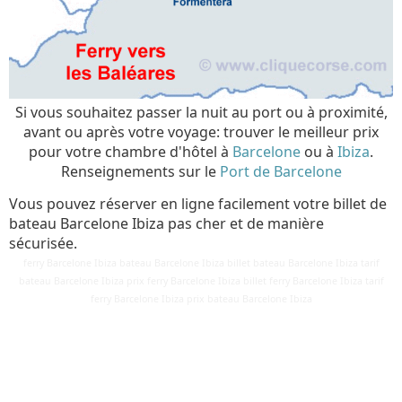
Si vous souhaitez passer la nuit au port ou à proximité,
avant ou après votre voyage: trouver le meilleur prix
pour votre chambre d'hôtel à
Barcelone
ou à
Ibiza
.
Renseignements sur le
Port de Barcelone
Vous pouvez réserver en ligne facilement votre billet de
bateau Barcelone Ibiza pas cher et de manière
sécurisée.
ferry Barcelone Ibiza bateau Barcelone Ibiza billet bateau Barcelone Ibiza tarif
bateau Barcelone Ibiza prix ferry Barcelone Ibiza billet ferry Barcelone Ibiza tarif
Détails
ferry Barcelone Ibiza prix bateau Barcelone Ibiza
Mis à jour : 3 mars 2018
Publication : 28 août 2016
Écrit par
Cliquecorse