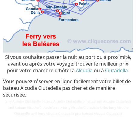
Si vous souhaitez passer la nuit au port ou à proximité,
avant ou après votre voyage: trouver le meilleur prix
pour votre chambre d'hôtel à
Alcudia
ou à
Ciutadella
.
Vous pouvez réserver en ligne facilement votre billet de
bateau Alcudia Ciutadella pas cher et de manière
sécurisée.
ferry Alcudia Ciutadella bateau Alcudia Ciutadella billet bateau Alcudia Ciutadella
tarif bateau Alcudia Ciutadella prix ferry Alcudia Ciutadella billet ferry Alcudia
Détails
Ciutadella tarif ferry Alcudia Ciutadella prix bateau Alcudia Ciutadella
Mis à jour : 3 mars 2018
Publication : 28 août 2016
Écrit par
Cliquecorse