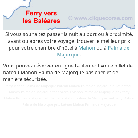
Si vous souhaitez passer la nuit au port ou à proximité,
avant ou après votre voyage: trouver le meilleur prix
pour votre chambre d'hôtel à
Mahon
ou à
Palma de
Majorque
.
Vous pouvez réserver en ligne facilement votre billet de
bateau Mahon Palma de Majorque pas cher et de
manière sécurisée.
ferry Mahon Palma de Majorque bateau Mahon Palma de Majorque billet bateau
Mahon Palma de Majorque tarif bateau Mahon Palma de Majorque prix ferry
Mahon Palma de Majorque billet ferry Mahon Palma de Majorque tarif ferry Mahon
Détails
Palma de Majorque prix bateau Mahon Palma de Majorque
Mis à jour : 3 mars 2018
Publication : 28 août 2016
Écrit par
Cliquecorse