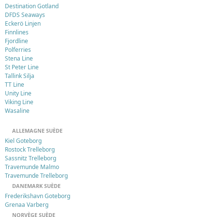
Destination Gotland
DFDS Seaways
Eckerö Linjen
Finnlines
Fjordline
Polferries
Stena Line
St Peter Line
Tallink Silja
TT Line
Unity Line
Viking Line
Wasaline
ALLEMAGNE SUÈDE
Kiel Goteborg
Rostock Trelleborg
Sassnitz Trelleborg
Travemunde Malmo
Travemunde Trelleborg
DANEMARK SUÈDE
Frederikshavn Goteborg
Grenaa Varberg
NORVÈGE SUÈDE