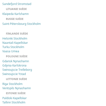
Sandefjord Stromstad
LITUANIE SUÈDE
Klaipeda Karlshamn
RUSSIE SUÈDE
Saint-Pétersbourg Stockholm
FINLANDE SUÈDE
Helsinki Stockholm
Naantali Kapellskar
Turku Stockholm
Vaasa Umea
POLOGNE SUÈDE
Gdansk Nynashamn
Gdynia Karlskrona
Swinoujscie Trelleborg
Swinoujscie Ystad
LETTONIE SUÈDE
Riga Stockholm
Ventspils Nynashamn
ESTONIE SUÈDE
Paldiski Kapellskar
Tallinn Stockholm