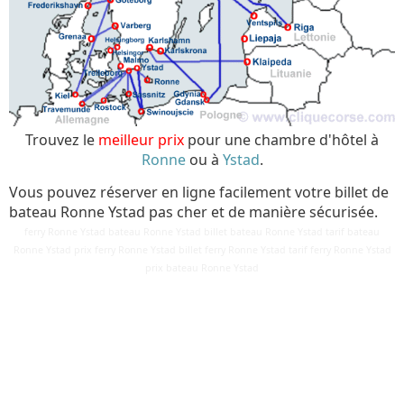
Trouvez le
meilleur prix
pour une chambre d'hôtel à
Ronne
ou à
Ystad
.
Vous pouvez réserver en ligne facilement votre billet de
bateau Ronne Ystad pas cher et de manière sécurisée.
ferry Ronne Ystad bateau Ronne Ystad billet bateau Ronne Ystad tarif bateau
Ronne Ystad prix ferry Ronne Ystad billet ferry Ronne Ystad tarif ferry Ronne Ystad
Détails
prix bateau Ronne Ystad
Mis à jour : 25 mars 2018
Publication : 29 août 2016
Écrit par
Cliquecorse