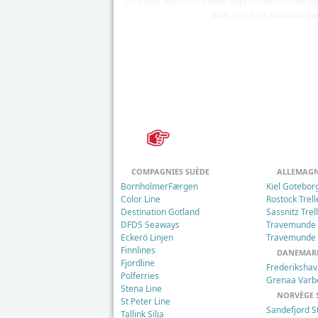
ferry Riga Stockholm bateau Riga Stockholm billet b
Détails
billet ferry Riga Stockholm t
Mis à jour : 25 mars 2018
Publication : 29 août 2016
Écrit par
Cliquecorse
COMPAGNIES SUÈDE
ALLEMAGN
BornholmerFærgen
Kiel Gotebor
Color Line
Rostock Trel
Destination Gotland
Sassnitz Trel
DFDS Seaways
Travemunde
Eckerö Linjen
Travemunde 
Finnlines
DANEMARK
Fjordline
Frederiksha
Polferries
Grenaa Varb
Stena Line
NORVÈGE 
St Peter Line
Sandefjord S
Tallink Silja