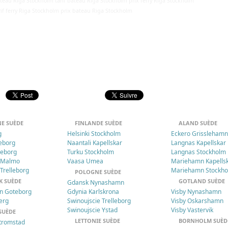
ateau Riga Stockholm tarif bateau Riga Stockholm prix ferry Riga Stockholm
arif ferry Riga Stockholm prix bateau Riga Stockholm
E SUÈDE
FINLANDE SUÈDE
ALAND SUÈDE
g
Helsinki Stockholm
Eckero Grissleham
leborg
Naantali Kapellskar
Langnas Kapellskar
leborg
Turku Stockholm
Langnas Stockholm
 Malmo
Vaasa Umea
Mariehamn Kapells
Trelleborg
Mariehamn Stockh
POLOGNE SUÈDE
 SUÈDE
GOTLAND SUÈDE
Gdansk Nynashamn
vn Goteborg
Gdynia Karlskrona
Visby Nynashamn
erg
Swinoujscie Trelleborg
Visby Oskarshamn
Swinoujscie Ystad
Visby Vastervik
SUÈDE
LETTONIE SUÈDE
BORNHOLM SUÈD
tromstad