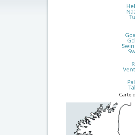
Hel
Naa
T
Gda
Gd
Swin
Sw
R
Vent
Pal
Ta
Carte d