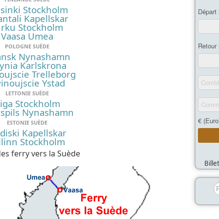
sinki Stockholm
ntali Kapellskar
urku Stockholm
Vaasa Umea
POLOGNE SUÈDE
nsk Nynashamn
ynia Karlskrona
oujscie Trelleborg
inoujscie Ystad
LETTONIE SUÈDE
iga Stockholm
spils Nynashamn
ESTONIE SUÈDE
diski Kapellskar
llinn Stockholm
es ferry vers la Suède
Bill
R