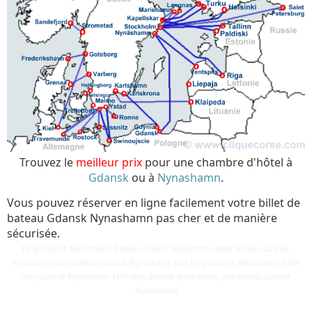
Trouvez le
meilleur prix
pour une chambre d'hôtel à
Gdansk
ou à
Nynashamn
.
Vous pouvez réserver en ligne facilement votre billet de
bateau Gdansk Nynashamn pas cher et de manière
sécurisée.
ferry Gdansk Nynashamn bateau Gdansk Nynashamn billet bateau Gdansk
Nynashamn tarif bateau Gdansk Nynashamn prix ferry Gdansk Nynashamn billet
ferry Gdansk Nynashamn tarif ferry Gdansk Nynashamn prix bateau Gdansk
Détails
Nynashamn
Mis à jour : 25 mars 2018
Publication : 29 août 2016
Écrit par
Cliquecorse