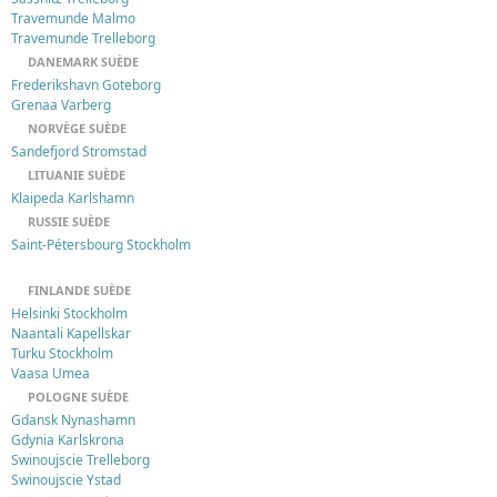
Travemunde Malmo
Travemunde Trelleborg
DANEMARK SUÈDE
Frederikshavn Goteborg
Grenaa Varberg
NORVÈGE SUÈDE
Sandefjord Stromstad
LITUANIE SUÈDE
Klaipeda Karlshamn
RUSSIE SUÈDE
Saint-Pétersbourg Stockholm
FINLANDE SUÈDE
Helsinki Stockholm
Naantali Kapellskar
Turku Stockholm
Vaasa Umea
POLOGNE SUÈDE
Gdansk Nynashamn
Gdynia Karlskrona
Swinoujscie Trelleborg
Swinoujscie Ystad