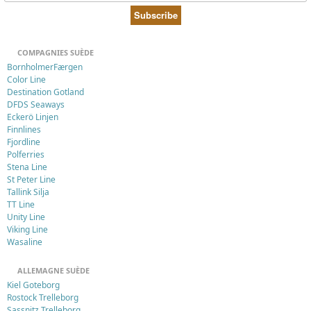
COMPAGNIES SUÈDE
BornholmerFærgen
Color Line
Destination Gotland
DFDS Seaways
Eckerö Linjen
Finnlines
Fjordline
Polferries
Stena Line
St Peter Line
Tallink Silja
TT Line
Unity Line
Viking Line
Wasaline
ALLEMAGNE SUÈDE
Kiel Goteborg
Rostock Trelleborg
Sassnitz Trelleborg