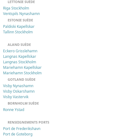
LETTONIE SUÈDE
Riga Stockholm
Ventspils Nynashamn
ESTONIE SUÈDE
Paldiski Kapellskar
Tallinn Stockholm
ALAND SUÈDE
Eckero Grisslehamn
Langnas Kapellskar
Langnas Stockholm
Mariehamn Kapellskar
Mariehamn Stockholm
GOTLAND SUÈDE
Visby Nynashamn
Visby Oskarshamn
Visby Vastervik
BORNHOLM SUÈDE
Ronne Ystad
RENSEIGNEMENTS PORTS
Port de Frederikshavn
Port de Goteborg