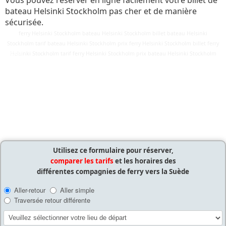
Vous pouvez réserver en ligne facilement votre billet de
bateau Helsinki Stockholm pas cher et de manière
sécurisée.
ferry Helsinki Stockholm bateau Helsinki Stockholm billet bateau Helsinki
Stockholm tarif bateau Helsinki Stockholm prix ferry Helsinki Stockholm billet ferry
Détails
Helsinki Stockholm tarif ferry Helsinki Stockholm prix bateau Helsinki Stockholm
Mis à jour : 25 mars 2018
Publication : 29 août 2016
Écrit par
Cliquecorse
Utilisez ce formulaire pour réserver,
comparer les tarifs
et les horaires des
différentes compagnies de ferry vers la Suède