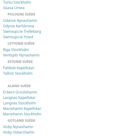
Turku Stockholm
Vaasa Umea
POLOGNE SUÈDE
Gdansk Nynashamn
Gdynia Karlskrona
Swinoujscie Trelleborg
Swinoujscie Ystad
LETTONIE SUÈDE
Riga Stockholm
Ventspils Nynashamn
ESTONIE SUÈDE
Paldiski Kapellskar
Tallinn Stockholm
ALAND SUÈDE
Eckero Grisslehamn
Langnas Kapellskar
Langnas Stockholm
Mariehamn Kapellskar
Mariehamn Stockholm
GOTLAND SUÈDE
Visby Nynashamn
Visby Oskarshamn