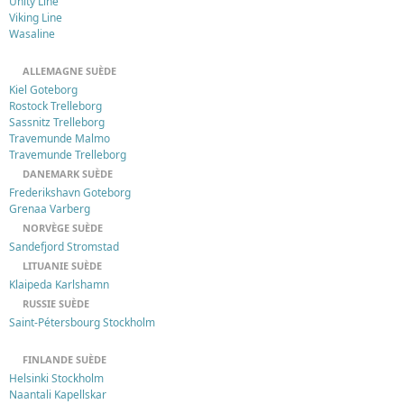
Unity Line
Viking Line
Wasaline
ALLEMAGNE SUÈDE
Kiel Goteborg
Rostock Trelleborg
Sassnitz Trelleborg
Travemunde Malmo
Travemunde Trelleborg
DANEMARK SUÈDE
Frederikshavn Goteborg
Grenaa Varberg
NORVÈGE SUÈDE
Sandefjord Stromstad
LITUANIE SUÈDE
Klaipeda Karlshamn
RUSSIE SUÈDE
Saint-Pétersbourg Stockholm
FINLANDE SUÈDE
Helsinki Stockholm
Naantali Kapellskar