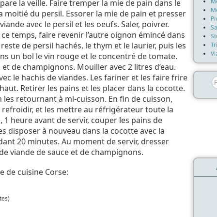
Mé
pare la veille. Faire tremper la mie de pain dans le
Me
la moitié du persil. Essorer la mie de pain et presser
Pi
iande avec le persil et les oeufs. Saler, poivrer.
Sa
ce temps, faire revenir l’autre oignon émincé dans
St
 reste de persil hachés, le thym et le laurier, puis les
Tr
Vi
 un bol le vin rouge et le concentré de tomate.
 et de champignons. Mouiller avec 2 litres d’eau.
ec le hachis de viandes. Les fariner et les faire frire
R
ut. Retirer les pains et les placer dans la cocotte.
 les retournant à mi-cuisson. En fin de cuisson,
r refroidir, et les mettre au réfrigérateur toute la
, 1 heure avant de servir, couper les pains de
es disposer à nouveau dans la cocotte avec la
ndant 20 minutes. Au moment de servir, dresser
s de viande de sauce et de champignons.
e de cuisine Corse:
tes)