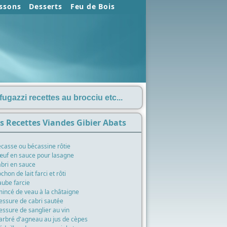
ssons
Desserts
Feu de Bois
ugazzi recettes au brocciu etc...
s Recettes Viandes Gibier Abats
casse ou bécassine rôtie
uf en sauce pour lasagne
bri en sauce
chon de lait farci et rôti
ube farcie
incé de veau à la châtaigne
essure de cabri sautée
essure de sanglier au vin
rbré d'agneau au jus de cèpes