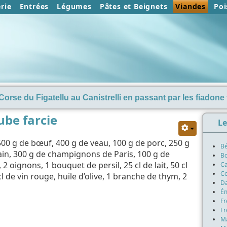
rie
Entrées
Légumes
Pâtes et Beignets
Viandes
Poi
Corse du Figatellu au Canistrelli en passant par les fiadone f
be farcie
Le
00 g de bœuf, 400 g de veau, 100 g de porc, 250 g
Bé
pain, 300 g de champignons de Paris, 100 g de
Bœ
2 oignons, 1 bouquet de persil, 25 cl de lait, 50 cl
Ca
Co
cl de vin rouge, huile d’olive, 1 branche de thym, 2
Da
Ém
Fr
Fr
Ma