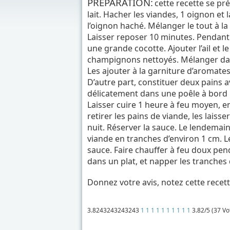
PRÉPARATION:
cette recette se pré
lait. Hacher les viandes, 1 oignon et 
l’oignon haché. Mélanger le tout à la v
Laisser reposer 10 minutes. Pendant 
une grande cocotte. Ajouter l’ail et le
champignons nettoyés. Mélanger dans
Les ajouter à la garniture d’aromates
D’autre part, constituer deux pains av
délicatement dans une poêle à bord ha
Laisser cuire 1 heure à feu moyen, en
retirer les pains de viande, les laisse
nuit. Réserver la sauce. Le lendemain
viande en tranches d’environ 1 cm. L
sauce. Faire chauffer à feu doux pe
dans un plat, et napper les tranche
Donnez votre avis, notez cette recett
3.8243243243243
1
1
1
1
1
1
1
1
1
1
3.82/5 (37 Vo
Détails
Mis à jour : 1 mars 2018
Publication : 13 septembre 2017
Écrit par
Cliquecorse