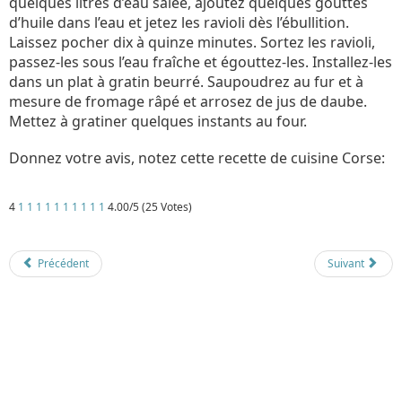
quelques litres d’eau salée, ajoutez quelques gouttes
d’huile dans l’eau et jetez les ravioli dès l’ébullition.
Laissez pocher dix à quinze minutes. Sortez les ravioli,
passez-les sous l’eau fraîche et égouttez-les. Installez-les
dans un plat à gratin beurré. Saupoudrez au fur et à
mesure de fromage râpé et arrosez de jus de daube.
Mettez à gratiner quelques instants au four.
Donnez votre avis, notez cette recette de cuisine Corse:
4
1
1
1
1
1
1
1
1
1
1
4.00/5 (25 Votes)
Détails
Mis à jour : 1 mars 2018
Publication : 13 septembre 2017
Écrit par
Cliquecorse
Précédent
Suivant