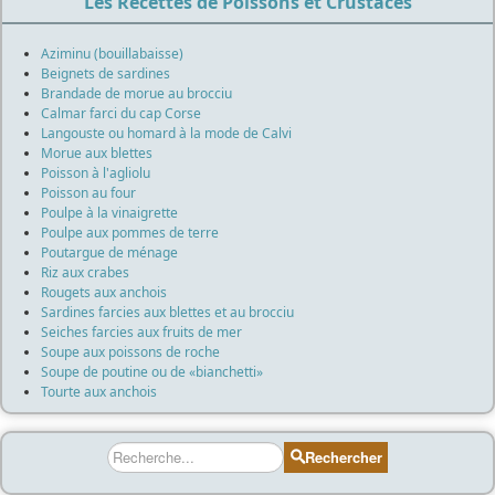
Les Recettes de Poissons et Crustacés
Aziminu (bouillabaisse)
Beignets de sardines
Brandade de morue au brocciu
Calmar farci du cap Corse
Langouste ou homard à la mode de Calvi
Morue aux blettes
Poisson à l'agliolu
Poisson au four
Poulpe à la vinaigrette
Poulpe aux pommes de terre
Poutargue de ménage
Riz aux crabes
Rougets aux anchois
Sardines farcies aux blettes et au brocciu
Seiches farcies aux fruits de mer
Soupe aux poissons de roche
Soupe de poutine ou de «bianchetti»
Tourte aux anchois
Rechercher
Rechercher