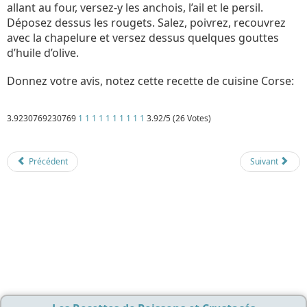
allant au four, versez-y les anchois, l’ail et le persil.
Déposez dessus les rougets. Salez, poivrez, recouvrez
avec la chapelure et versez dessus quelques gouttes
d’huile d’olive.
Donnez votre avis, notez cette recette de cuisine Corse:
3.9230769230769
1
1
1
1
1
1
1
1
1
1
3.92/5 (26 Votes)
Détails
Mis à jour : 1 mars 2018
Publication : 13 septembre 2017
Écrit par
Cliquecorse
Précédent
Suivant