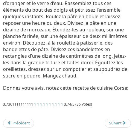
d’oranger et le verre d’eau. Rassemblez tous ces
éléments du bout des doigts et pétrissez l’ensemble
quelques instants. Roulez la pâte en boule et laissez
reposer une heure ou deux. Divisez la pâte en une
dizaine de morceaux. Étendez-les au rouleau, sur une
planche farinée, sur une épaisseur de deux millimètres
environ. Découpez, à la roulette à pâtisserie, des
bandelettes de pâte. Divisez ces bandelettes en
rectangles d’une dizaine de centimètres de long. Jetez-
les dans la grande friture et faites dorer. Égouttez les
oreillettes, dressez sur un compotier et saupoudrez de
sucre en poudre. Mangez chaud.
Donnez votre avis, notez cette recette de cuisine Corse:
3.7361111111111
1
1
1
1
1
1
1
1
1
1
3.74/5 (36 Votes)
Détails
Mis à jour : 1 mars 2018
Publication : 13 septembre 2017
Écrit par
Cliquecorse
Précédent
Suivant