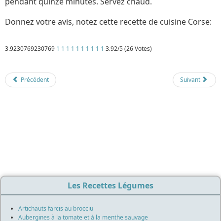
pendant quinze minutes. Servez chaud.
Donnez votre avis, notez cette recette de cuisine Corse:
3.9230769230769
1
1
1
1
1
1
1
1
1
1
3.92/5 (26 Votes)
Détails
Mis à jour : 1 mars 2018
Publication : 13 septembre 2017
Écrit par
Cliquecorse
Précédent
Suivant
Les Recettes Légumes
Artichauts farcis au brocciu
Aubergines à la tomate et à la menthe sauvage