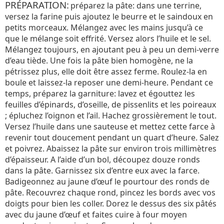
PRÉPARATION:
préparez la pâte: dans une terrine,
versez la farine puis ajoutez le beurre et le sain­doux en
petits morceaux. Mélangez avec les mains jusqu’à ce
que le mélange soit effrité. Versez alors l’huile et le sel.
Mélangez toujours, en ajoutant peu à peu un demi-verre
d’eau tiède. Une fois la pâte bien homogène, ne la
pétrissez plus, elle doit être assez ferme. Roulez-la en
boule et laissez-la reposer une demi-heure. Pendant ce
temps, préparez la garniture: lavez et égouttez les
feuilles d’épinards, d’oseille, de pissenlits et les poireaux
; épluchez l’oignon et l’ail. Hachez grossièrement le tout.
Versez l’huile dans une sauteuse et mettez cette farce à
revenir tout doucement pendant un quart d’heure. Salez
et poivrez. Abaissez la pâte sur environ trois millimètres
d’épaisseur. A l’aide d’un bol, découpez douze ronds
dans la pâte. Garnissez six d’entre eux avec la farce.
Badigeonnez au jaune d’œuf le pourtour des ronds de
pâte. Recouvrez chaque rond, pincez les bords avec vos
doigts pour bien les coller. Dorez le dessus des six pâtés
avec du jaune d’œuf et faites cuire à four moyen