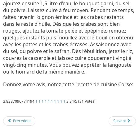
ajoutez ensuite 1,5 litre d’eau, le bouquet garni, du sel,
du poivre. Laissez cuire à feu moyen. Pendant ce temps,
faites revenir l’oignon émincé et les crabes restants
dans le reste d’huile. Dès que les crabes sont bien
rouges, ajoutez la tomate pelée et épépinée, remuez
quelques instants puis mouillez avec le bouillon obtenu
avec les pattes et les crabes écrasés. Assaisonnez avec
du sel, du poivre et le safran. Dès l’ébullition, jetez le riz,
couvrez la casserole et laissez cuire doucement vingt à
vingt-cinq minutes. Vous pouvez apprêter la langouste
ou le homard de la même manière.
Donnez votre avis, notez cette recette de cuisine Corse:
3.8387096774194
1
1
1
1
1
1
1
1
1
1
3.84/5 (31 Votes)
Détails
Mis à jour : 1 mars 2018
Publication : 13 septembre 2017
Écrit par
Cliquecorse
Précédent
Suivant