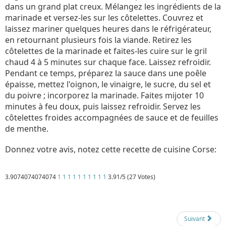
dans un grand plat creux. Mélangez les ingrédients de la
marinade et versez-les sur les côtelettes. Couvrez et
laissez mariner quelques heures dans le réfrigérateur,
en retournant plusieurs fois la viande. Retirez les
côtelettes de la marinade et faites-les cuire sur le gril
chaud 4 à 5 minutes sur chaque face. Laissez refroidir.
Pendant ce temps, préparez la sauce dans une poêle
épaisse, mettez l'oignon, le vinaigre, le sucre, du sel et
du poivre ; incorporez la marinade. Faites mijoter 10
minutes à feu doux, puis laissez refroidir. Servez les
côtelettes froides accompagnées de sauce et de feuilles
de menthe.
Donnez votre avis, notez cette recette de cuisine Corse:
3.9074074074074
1
1
1
1
1
1
1
1
1
1
3.91/5 (27 Votes)
Détails
Mis à jour : 1 mars 2018
Publication : 13 septembre 2017
Écrit par
Cliquecorse
Suivant