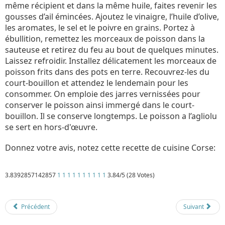
même récipient et dans la même huile, faites revenir les
gousses d’ail émincées. Ajoutez le vinaigre, l’huile d’olive,
les aromates, le sel et le poivre en grains. Portez à
ébullition, remettez les morceaux de poisson dans la
sauteuse et retirez du feu au bout de quelques minutes.
Laissez refroidir. Installez délicatement les morceaux de
poisson frits dans des pots en terre. Recouvrez-les du
court-bouillon et attendez le lendemain pour les
consommer. On emploie des jarres vernissées pour
conserver le poisson ainsi immergé dans le court-
bouillon. Il se conserve longtemps. Le poisson a l’agliolu
se sert en hors-d'œuvre.
Donnez votre avis, notez cette recette de cuisine Corse:
3.8392857142857
1
1
1
1
1
1
1
1
1
1
3.84/5 (28 Votes)
Détails
Mis à jour : 1 mars 2018
Publication : 13 septembre 2017
Écrit par
Cliquecorse
Précédent
Suivant