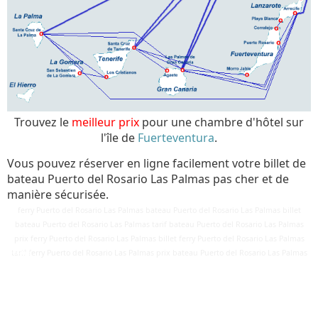
Trouvez le
meilleur prix
pour une chambre d'hôtel sur
l'île de
Fuerteventura
.
Vous pouvez réserver en ligne facilement votre billet de
bateau Puerto del Rosario Las Palmas pas cher et de
manière sécurisée.
ferry Puerto del Rosario Las Palmas bateau Puerto del Rosario Las Palmas billet
bateau Puerto del Rosario Las Palmas tarif bateau Puerto del Rosario Las Palmas
prix ferry Puerto del Rosario Las Palmas billet ferry Puerto del Rosario Las Palmas
Détails
tarif ferry Puerto del Rosario Las Palmas prix bateau Puerto del Rosario Las Palmas
Mis à jour : 15 mars 2018
Publication : 29 août 2016
Écrit par
Cliquecorse