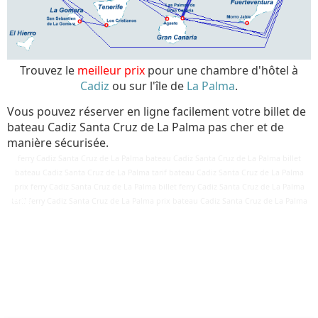
Trouvez le
meilleur prix
pour une chambre d'hôtel à
Cadiz
ou sur l'île de
La Palma
.
Vous pouvez réserver en ligne facilement votre billet de
bateau Cadiz Santa Cruz de La Palma pas cher et de
manière sécurisée.
ferry Cadiz Santa Cruz de La Palma bateau Cadiz Santa Cruz de La Palma billet
bateau Cadiz Santa Cruz de La Palma tarif bateau Cadiz Santa Cruz de La Palma
prix ferry Cadiz Santa Cruz de La Palma billet ferry Cadiz Santa Cruz de La Palma
Détails
tarif ferry Cadiz Santa Cruz de La Palma prix bateau Cadiz Santa Cruz de La Palma
Mis à jour : 15 mars 2018
Publication : 29 août 2016
Écrit par
Cliquecorse