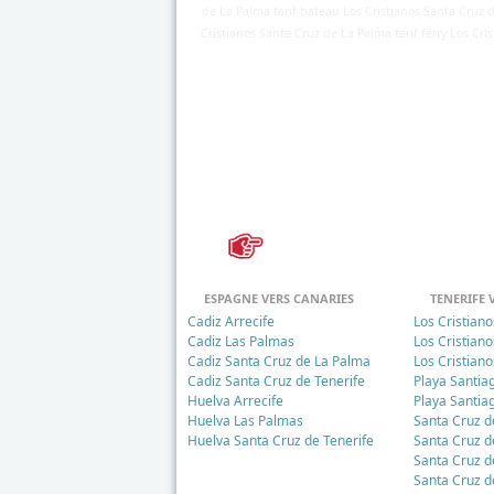
de La Palma tarif bateau Los Cristianos Santa Cruz de
Cristianos Santa Cruz de La Palma tarif ferry Los Cr
Détails
Mis à jour : 15 mars 2018
Publication : 29 août 2016
Écrit par
Cliquecorse
ESPAGNE VERS CANARIES
TENERIFE 
Cadiz Arrecife
Los Cristian
Cadiz Las Palmas
Los Cristian
Cadiz Santa Cruz de La Palma
Los Cristian
Cadiz Santa Cruz de Tenerife
Playa Santi
Huelva Arrecife
Playa Santia
Huelva Las Palmas
Santa Cruz d
Huelva Santa Cruz de Tenerife
Santa Cruz d
Santa Cruz d
Santa Cruz d