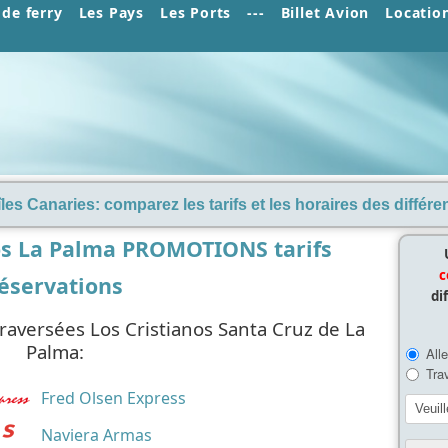
de ferry
Les Pays
Les Ports
---
Billet Avion
Locatio
 îles Canaries: comparez les tarifs et les horaires des différ
os La Palma PROMOTIONS tarifs
c
éservations
di
raversées Los Cristianos Santa Cruz de La
Palma:
Fred Olsen Express
Naviera Armas