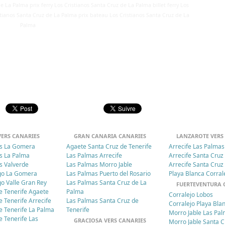
 La Palma prix ferry Los Cristianos Santa Cruz de La Palma billet ferry Los
istianos Santa Cruz de La Palma prix bateau Los Cristianos Santa Cruz de La
Palma
VERS CANARIES
GRAN CANARIA CANARIES
LANZAROTE VERS
os La Gomera
Agaete Santa Cruz de Tenerife
Arrecife Las Palmas
os La Palma
Las Palmas Arrecife
Arrecife Santa Cruz
os Valverde
Las Palmas Morro Jable
Arrecife Santa Cruz
ago La Gomera
Las Palmas Puerto del Rosario
Playa Blanca Corral
go Valle Gran Rey
Las Palmas Santa Cruz de La
FUERTEVENTURA 
e Tenerife Agaete
Palma
Corralejo Lobos
e Tenerife Arrecife
Las Palmas Santa Cruz de
Corralejo Playa Bla
e Tenerife La Palma
Tenerife
Morro Jable Las Pa
e Tenerife Las
GRACIOSA VERS CANARIES
Morro Jable Santa C