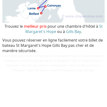
Trouvez le
meilleur prix
pour une chambre d'hôtel à
St
Margaret's Hope
ou à
Gills Bay
.
Vous pouvez réserver en ligne facilement votre billet de
bateau St Margaret's Hope Gills Bay pas cher et de
manière sécurisée.
ferry St Margaret's Hope Gills Bay bateau St Margaret's Hope Gills Bay billet bateau
St Margaret's Hope Gills Bay tarif bateau St Margaret's Hope Gills Bay prix ferry St
Margaret's Hope Gills Bay billet ferry St Margaret's Hope Gills Bay tarif ferry St
Détails
Margaret's Hope Gills Bay prix bateau St Margaret's Hope Gills Bay
Mis à jour : 10 mars 2018
Publication : 19 août 2017
Écrit par
Cliquecorse