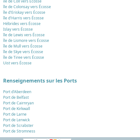
île de Coll vers Écosse
île de Colonsay vers Écosse
île d'Eriskay vers Écosse
île d'Harris vers Écosse
Hébrides vers Écosse
Islay vers Écosse
île de Lewis vers Écosse
île de Lismore vers Écosse
île de Mull vers Écosse
île de Skye vers Écosse
île de Tiree vers Écosse
Uist vers Écosse
Renseignements sur les Ports
Port d'Aberdeen
Port de Belfast
Port de Cairnryan
Port de Kirkwall
Port de Larne
Port de Lerwick
Port de Scrabster
Port de Stromness