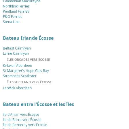
Caledonian MacBrayne
Northlink Ferries
Pentland Ferries
P&O Ferries
Stena Line
Bateau Irlande Écosse
Belfast Cairnryan
Larne Cairnryan
ÎLES ORCADES VERS ÉCOSSE
Kirkwall Aberdeen
St Margaret's Hope Gills Bay
Stromness Scrabster
ÎLES SHETLAND VERS ÉCOSSE
Lerwick Aberdeen
Bateau entre l'Écosse et les îles
île d'Arran vers Écosse
île de Barra vers Écosse
île de Berneray vers Écosse