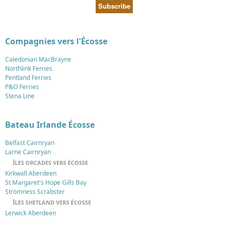
Compagnies vers l'Écosse
Caledonian MacBrayne
Northlink Ferries
Pentland Ferries
P&O Ferries
Stena Line
Bateau Irlande Écosse
Belfast Cairnryan
Larne Cairnryan
ÎLES ORCADES VERS ÉCOSSE
Kirkwall Aberdeen
St Margaret's Hope Gills Bay
Stromness Scrabster
ÎLES SHETLAND VERS ÉCOSSE
Lerwick Aberdeen