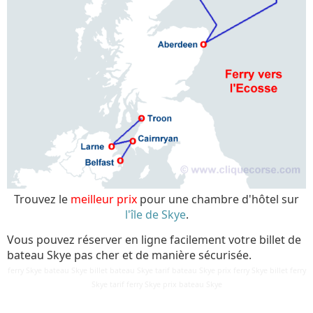
Trouvez le
meilleur prix
pour une chambre d'hôtel sur
l'île de Skye
.
Vous pouvez réserver en ligne facilement votre billet de
bateau Skye pas cher et de manière sécurisée.
ferry Skye bateau Skye billet bateau Skye tarif bateau Skye prix ferry Skye billet ferry
Détails
Skye tarif ferry Skye prix bateau Skye
Mis à jour : 10 mars 2018
Publication : 28 août 2016
Écrit par
Cliquecorse